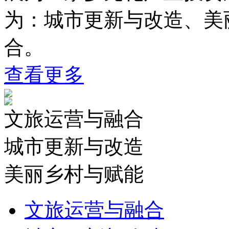
为：城市更新与改造、美
合。
查看更多
文旅运营与融合
城市更新与改造
美丽乡村与赋能
文旅运营与融合