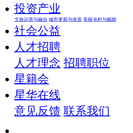
投资产业
文旅运营与融合
城市更新与改造
美丽乡村与赋能
社会公益
人才招聘
人才理念
招聘职位
星籍会
星华在线
意见反馈
联系我们