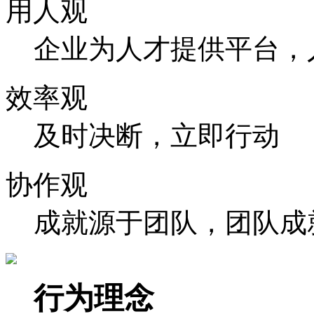
用人观
企业为人才提供平台，
效率观
及时决断，立即行动
协作观
成就源于团队，团队成
行为理念