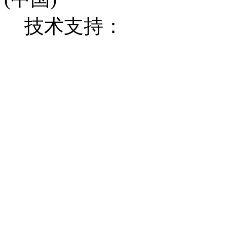
技术支持：