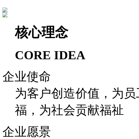
核心理念
CORE IDEA
企业使命
为客户创造价值，为员
福，为社会贡献福祉
企业愿景