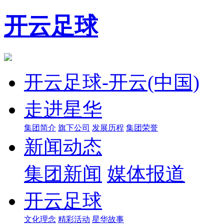
开云足球
开云足球-开云(中国)
走进星华
集团简介
旗下公司
发展历程
集团荣誉
新闻动态
集团新闻
媒体报道
开云足球
文化理念
精彩活动
星华故事