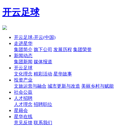
开云足球
开云足球-开云(中国)
走进星华
集团简介
旗下公司
发展历程
集团荣誉
新闻动态
集团新闻
媒体报道
开云足球
文化理念
精彩活动
星华故事
投资产业
文旅运营与融合
城市更新与改造
美丽乡村与赋能
社会公益
人才招聘
人才理念
招聘职位
星籍会
星华在线
意见反馈
联系我们