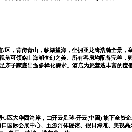
假区，背倚青山，临湖望海，坐拥亚龙湾浩瀚全景，举
视角可领略山海湖变幻之美。所有客房均配备完善，
满足亲子家庭出游多样化需求。酒店为您营造丰富的度
1号C区大华西海岸，由开云足球-开云(中国) 旗下全
毗邻海口国际会展中心、五源河体院馆、假日海滩、美视