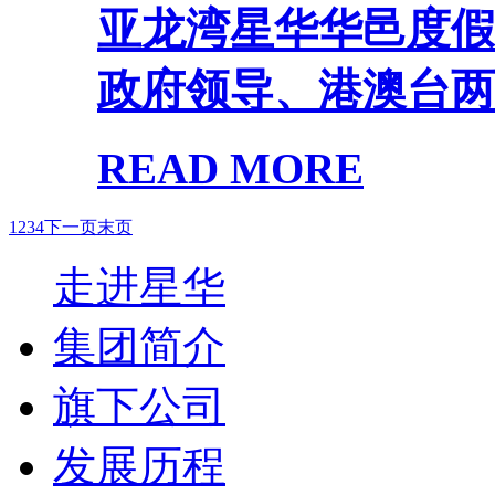
亚龙湾星华华邑度假
政府领导、港澳台两岸
READ MORE
1
2
3
4
下一页
末页
走进星华
集团简介
旗下公司
发展历程