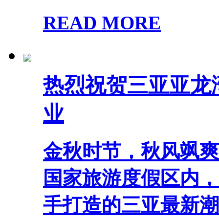
READ MORE
热烈祝贺三亚亚龙
业
金秋时节，秋风飒爽
国家旅游度假区内，
手打造的三亚最新潮