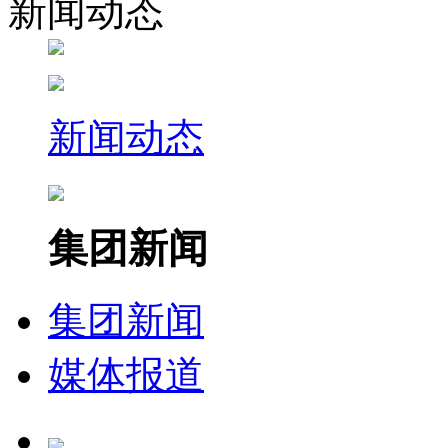
新闻动态
新闻动态
集团新闻
集团新闻
媒体报道