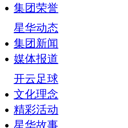
集团荣誉
星华动态
集团新闻
媒体报道
开云足球
文化理念
精彩活动
星华故事