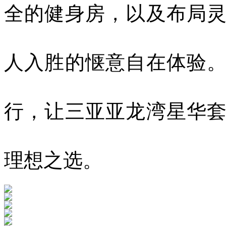
全的健身房，以及布局
人入胜的惬意自在体验
行，让三亚亚龙湾星华
理想之选。