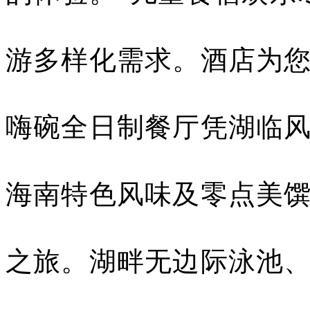
游多样化需求。酒店为
嗨碗全日制餐厅凭湖临
海南特色风味及零点美
之旅。湖畔无边际泳池