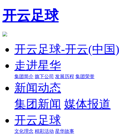
开云足球
开云足球-开云(中国)
走进星华
集团简介
旗下公司
发展历程
集团荣誉
新闻动态
集团新闻
媒体报道
开云足球
文化理念
精彩活动
星华故事