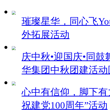
璀璨星华，同心飞You
外拓展活动
庆中秋•迎国庆•同鼓
华集团中秋团建活动
心中有信仰，脚下有力
祝建党100周年”活动