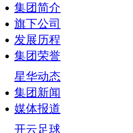
集团简介
旗下公司
发展历程
集团荣誉
星华动态
集团新闻
媒体报道
开云足球