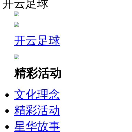
开云足球
开云足球
精彩活动
文化理念
精彩活动
星华故事