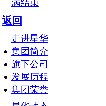
满结束
返回
走进星华
集团简介
旗下公司
发展历程
集团荣誉