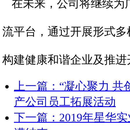
在未来，公司将继续为
流平台，通过开展形式多
构建健康和谐企业及推进
上一篇：“凝心聚力 共创
产公司员工拓展活动
下一篇：2019年星华