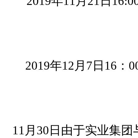
2019年11月21日1
2019年12月7日16
11月30日由于实业集团