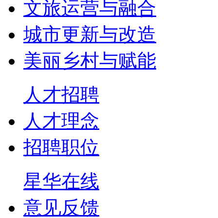
文旅运营与融合
城市更新与改造
美丽乡村与赋能
人才招聘
人才理念
招聘职位
星华在线
意见反馈