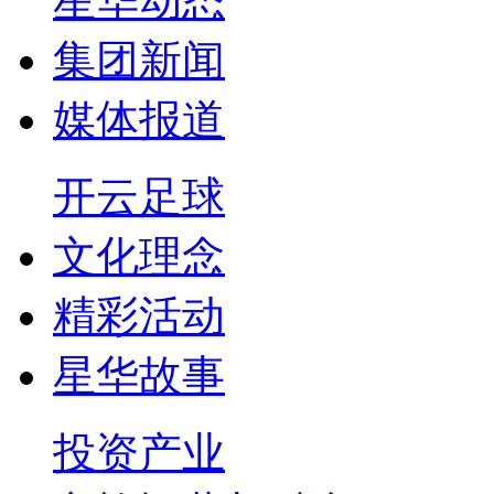
星华动态
集团新闻
媒体报道
开云足球
文化理念
精彩活动
星华故事
投资产业