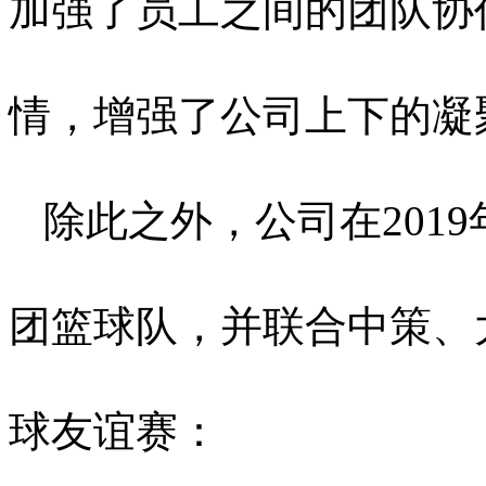
加强了员工之间的团队协
情，增强了公司上下的凝
除此之外，公司在201
团篮球队，并联合中策、
球友谊赛：