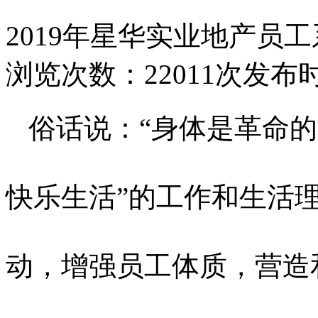
2019年星华实业地产员
浏览次数：22011次
发布时间
俗话说：“身体是革命的
快乐生活”的工作和生活
动，增强员工体质，营造