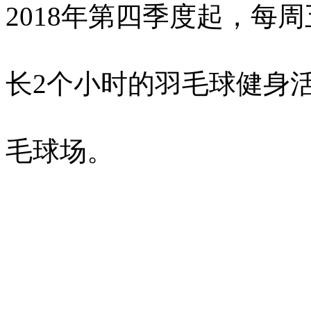
2018年第四季度起，每
长2个小时的羽毛球健身活
毛球场。