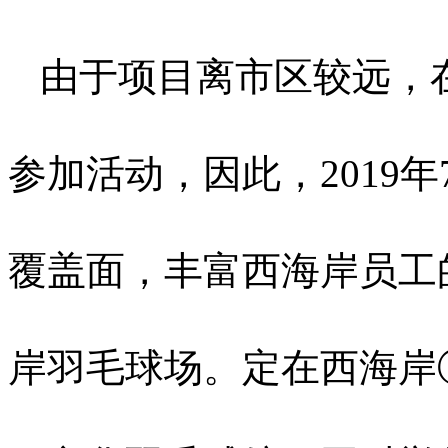
由于项目离市区较远，
参加活动，因此，2019
覆盖面，丰富西海岸员工
岸羽毛球场。定在西海岸