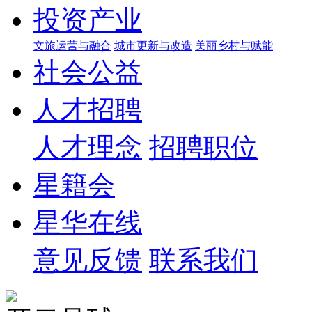
投资产业
文旅运营与融合
城市更新与改造
美丽乡村与赋能
社会公益
人才招聘
人才理念
招聘职位
星籍会
星华在线
意见反馈
联系我们