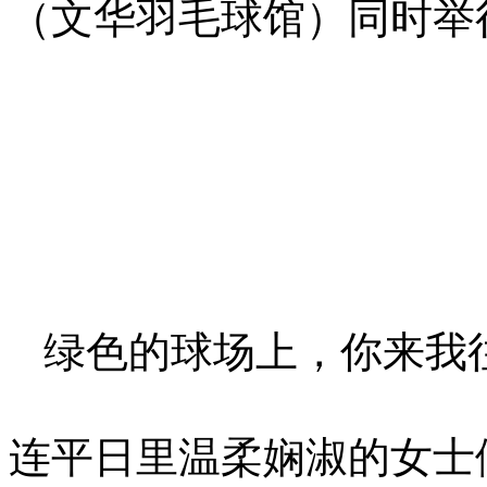
（文华羽毛球馆）同时举
绿色的球场上，你来我
连平日里温柔娴淑的女士