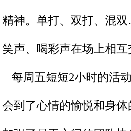
精神。单打、双打、混双
笑声、喝彩声在场上相互
每周五短短2小时的活
会到了心情的愉悦和身体