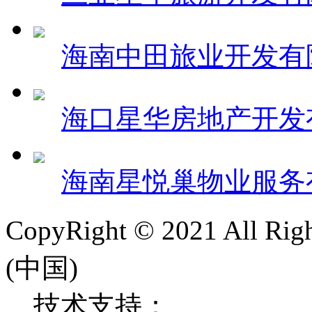
海南中田旅业开发有
海口星华房地产开发
海南星悦巢物业服务
CopyRight © 2021 All 
(中国)
技术支持：