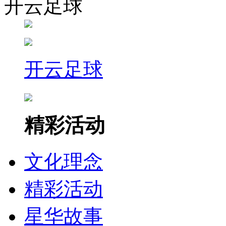
开云足球
开云足球
精彩活动
文化理念
精彩活动
星华故事