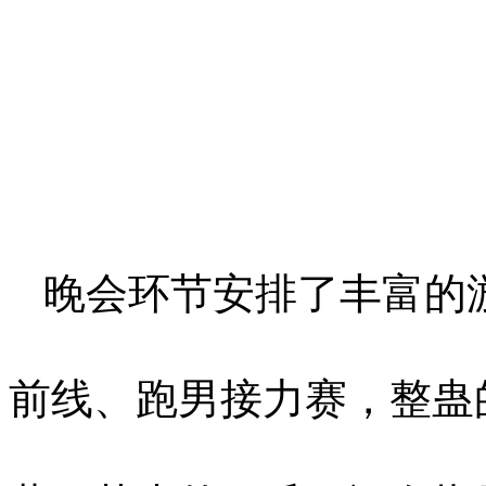
晚会环节安排了丰富的
前线、跑男接力赛，整蛊