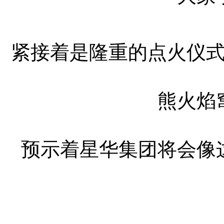
紧接着是隆重的点火仪
熊火焰
预示着星华集团将会像