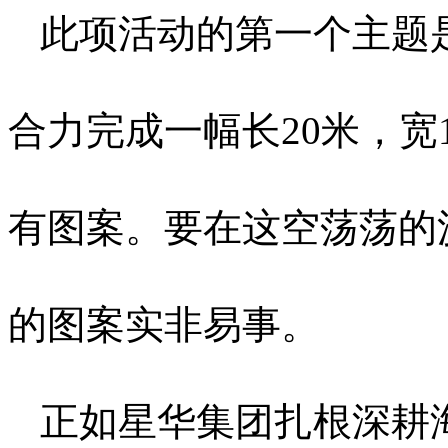
此项活动的第一个主题
合力完成一幅长20米，宽
有图案。要在这空荡荡的
的图案实非易事。
正如星华集团扎根深耕