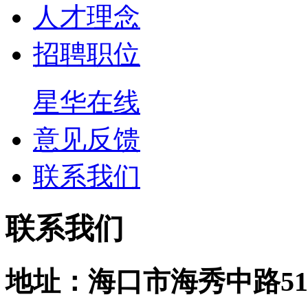
人才理念
招聘职位
星华在线
意见反馈
联系我们
联系我们
地址：海口市海秀中路51