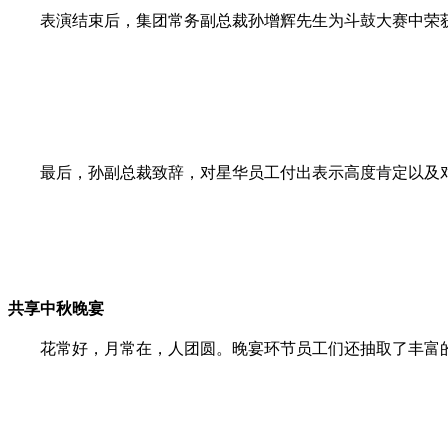
表演结束后，集团常务副总裁孙增辉先生为斗鼓大赛中荣
最后，孙副总裁致辞，对星华员工付出表示高度肯定以及
共享中秋晚宴
花常好，月常在，人团圆。晚宴环节员工们还抽取了丰富