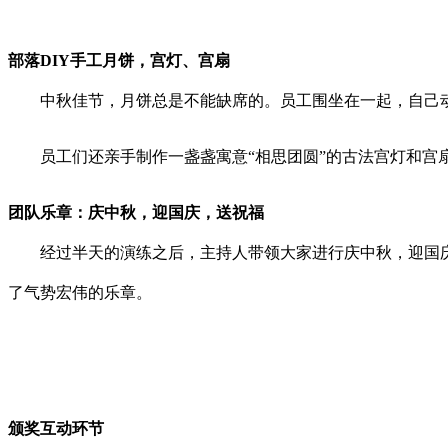
部落DIY手工月饼，宫灯、宫扇
中秋佳节，月饼总是不能缺席的。员工围坐在一起，自己
员工们还亲手制作一盏盏寓意“相思团圆”的古法宫灯和
团队乐章：庆中秋，迎国庆，送祝福
经过半天的演练之后，主持人带领大家进行庆中秋，迎国
了气势宏伟的乐章。
颁奖互动环节