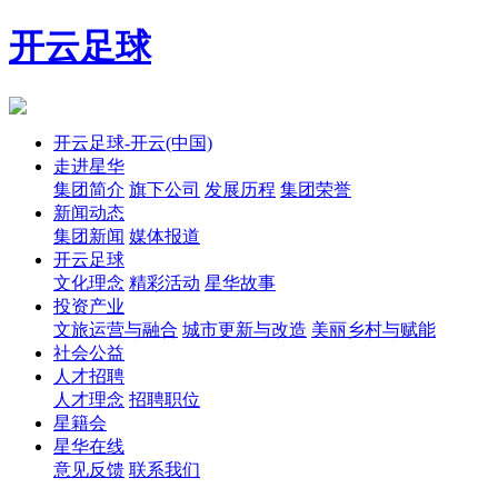
开云足球
开云足球-开云(中国)
走进星华
集团简介
旗下公司
发展历程
集团荣誉
新闻动态
集团新闻
媒体报道
开云足球
文化理念
精彩活动
星华故事
投资产业
文旅运营与融合
城市更新与改造
美丽乡村与赋能
社会公益
人才招聘
人才理念
招聘职位
星籍会
星华在线
意见反馈
联系我们