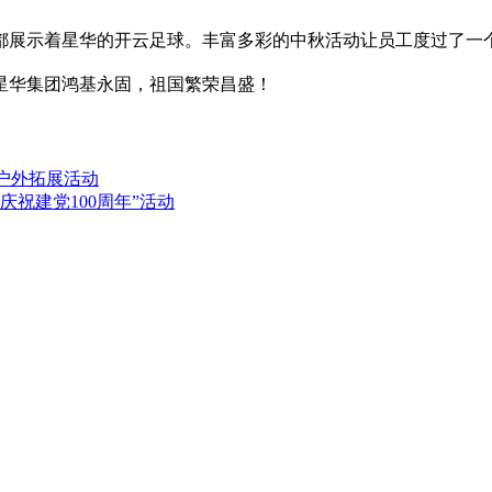
都展示着星华的开云足球。丰富多彩的中秋活动让员工度过了一
星华集团鸿基永固，祖国繁荣昌盛！
工户外拓展活动
庆祝建党100周年”活动