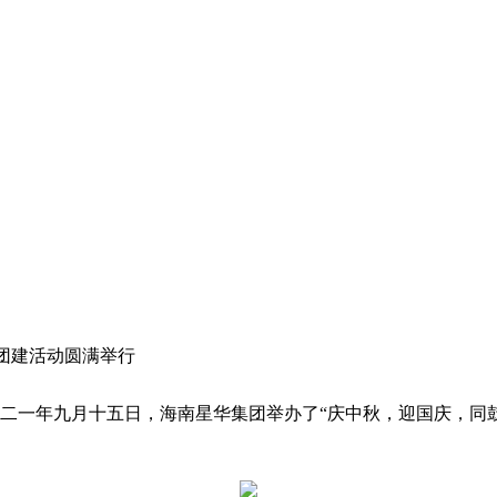
秋团建活动圆满举行
二一年九月十五日，海南星华集团举办了“庆中秋，迎国庆，同鼓