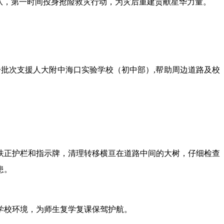
务队，第一时间投身抢险救灾行动，为灾后重建贡献星华力量。
分批次支援人大附中海口实验学校（初中部）,帮助周边道路及校
扶正护栏和指示牌，清理转移横亘在道路中间的大树，仔细检查
患。
学校环境，为师生复学复课保驾护航。