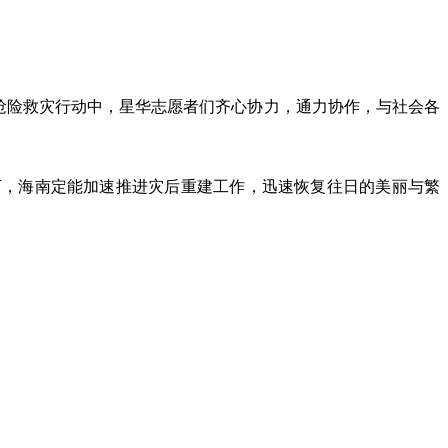
园抢险救灾行动中，星华志愿者们齐心协力，通力协作，与社会各
下，海南定能加速推进灾后重建工作，迅速恢复往日的美丽与繁