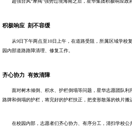
超强台风“摩羯”强势过境海南之后，星华集团积极响应政
积极响应 刻不容缓
从9日下午两点至10日上午，在道路受阻，所属区域学校
园内部道路路障清理、修复工作。
齐心协力 有效清障
面对树木倾倒、积水、护栏倒塌等问题，星华志愿团队利
路牌和倒塌的护栏，将完好的护栏扶正，把变形散落的铁片搬
在校园内部，志愿者们齐心协力、有序分工，清扫学校公