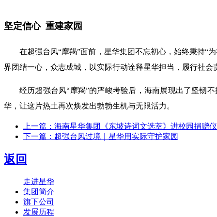
坚定信心 重建家园
在超强台风“摩羯”面前，星华集团不忘初心，始终秉持“
界团结一心，众志成城，以实际行动诠释星华担当，履行社会
经历超强台风“摩羯”的严峻考验后，海南展现出了坚韧
华，让这片热土再次焕发出勃勃生机与无限活力。
上一篇：海南星华集团《东坡诗词文选萃》进校园捐赠仪
下一篇：超强台风过境｜星华用实际守护家园
返回
走进星华
集团简介
旗下公司
发展历程