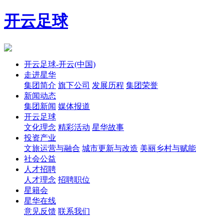
开云足球
开云足球-开云(中国)
走进星华
集团简介
旗下公司
发展历程
集团荣誉
新闻动态
集团新闻
媒体报道
开云足球
文化理念
精彩活动
星华故事
投资产业
文旅运营与融合
城市更新与改造
美丽乡村与赋能
社会公益
人才招聘
人才理念
招聘职位
星籍会
星华在线
意见反馈
联系我们