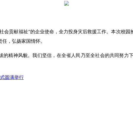
为社会贡献福祉”的企业使命，全力投身灾后救援工作。本次校
责任，弘扬家国情怀。
不拔的精神风貌。我们坚信，在全省人民乃至全社会的共同努力
式圆满举行