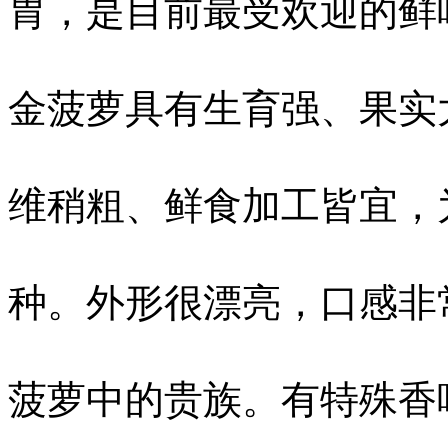
胃，是目前最受欢迎的鲜
金菠萝具有生育强、果实
维稍粗、鲜食加工皆宜，
种。外形很漂亮，口感非
菠萝中的贵族。有特殊香