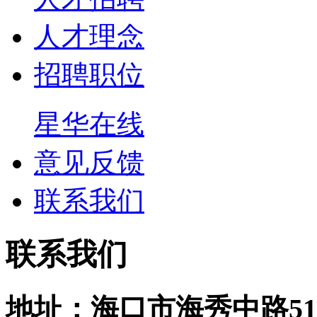
人才理念
招聘职位
星华在线
意见反馈
联系我们
联系我们
地址：海口市海秀中路51