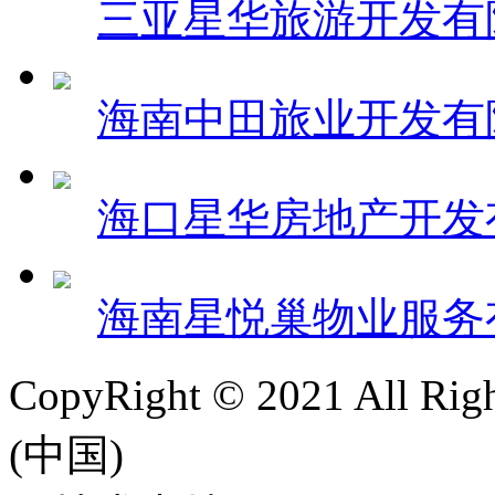
三亚星华旅游开发有
海南中田旅业开发有
海口星华房地产开发
海南星悦巢物业服务
CopyRight © 2021 All 
(中国)