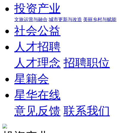
投资产业
文旅运营与融合
城市更新与改造
美丽乡村与赋能
社会公益
人才招聘
人才理念
招聘职位
星籍会
星华在线
意见反馈
联系我们