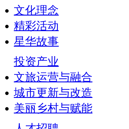
文化理念
精彩活动
星华故事
投资产业
文旅运营与融合
城市更新与改造
美丽乡村与赋能
人才招聘