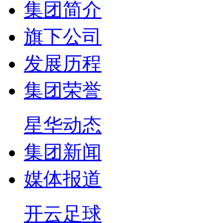
集团简介
旗下公司
发展历程
集团荣誉
星华动态
集团新闻
媒体报道
开云足球