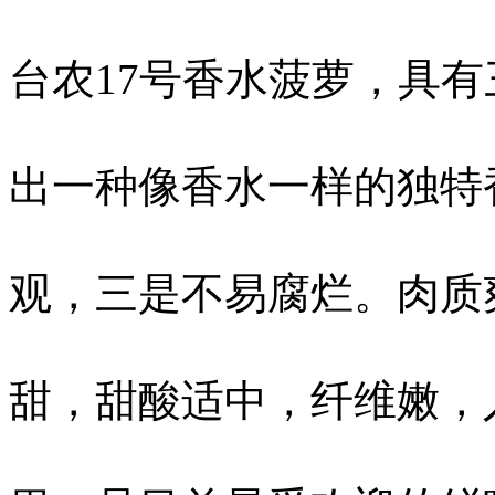
台农17号香水菠萝，具
出一种像香水一样的独特
观，三是不易腐烂。肉质
甜，甜酸适中，纤维嫩，