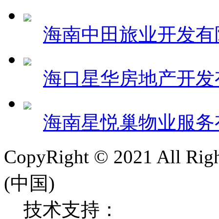
海南中田旅业开发有
海口星华房地产开发
海南星悦巢物业服务
CopyRight © 2021 All 
(中国)
技术支持：