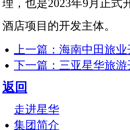
理，也是2023年9月正
酒店项目的开发主体。
上一篇：海南中田旅业
下一篇：三亚星华旅游
返回
走进星华
集团简介