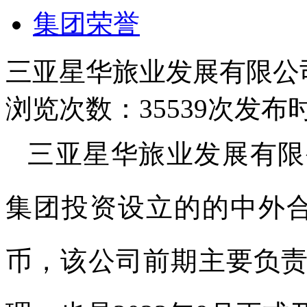
集团荣誉
三亚星华旅业发展有限公
浏览次数：35539次
发布时间
三亚星华旅业发展有限
集团投资设立的的中外
币，该公司前期主要负