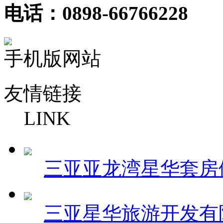
电话：0898-66766228
手机版网站
友情链接
LINK
三亚亚龙湾星华套房
三亚星华旅游开发有